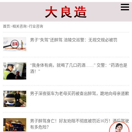
>
>
首页
相关咨询
行业咨询
男子“失驾”还醉驾 涪陵交巡警：无视交规必被罚
“我身体有病，就喝了几口药酒……” 交警：“药酒也是
酒！”
男子深夜驱车为老母买药被查出醉驾，跪地向母亲道歉
男子醉驾身亡！好友劝阻不彻底被罚近10万！酒后驾驶
有多危险？